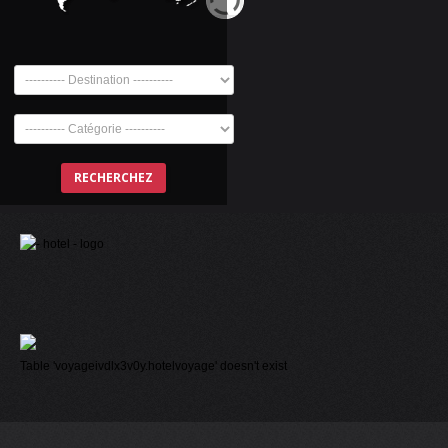
Table 'voyageivdlx3v0y.hotelvoyage' doesn't exist